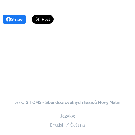
Share
2024
SH ČMS - Sbor dobrovolných hasičů Nový Malín
Jazyky
English
Čeština