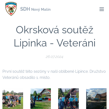
SDH
Nový Malín
Okrsková soutěž
Lipinka - Veteráni
26.07.2024
První soutěž této sezóny v naší oblíbené Lipince. Družstvo
Veteránů obsadilo 1. místo.