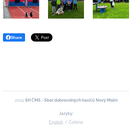
Share
2024
SH ČMS - Sbor dobrovolných hasičů Nový Malín
Jazyky
English
Čeština