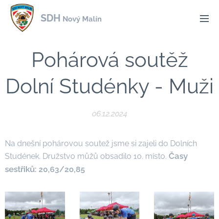
SDH
Nový Malín
Pohárová soutěž
Dolní Studénky - Muži
06.12.2024
Na dnešní pohárovou soutež jsme si zajeli do Dolních
Časy
Studének. Družstvo můžů obsadilo 10. místo.
sestřiků:
20,63/20,85