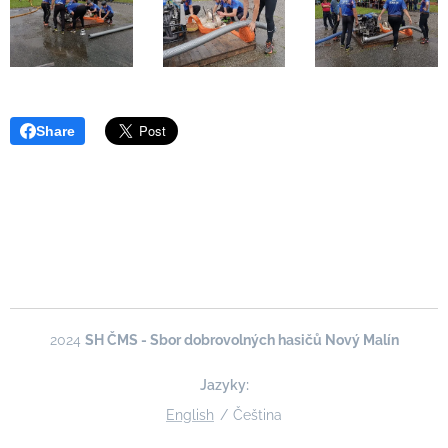
Share
2024
SH ČMS - Sbor dobrovolných hasičů Nový Malín
Jazyky
English
Čeština