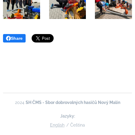
Share
2024
SH ČMS - Sbor dobrovolných hasičů Nový Malín
Jazyky
English
Čeština