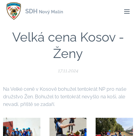
SDH
Nový Malín
Velká cena Kosov -
Ženy
17.11.2024
Na Velké ceně v Kosově bohužel tentokrát NP pro naše
družstvo Žen. Bohužel to tentokrát nevyšlo na koši, ale
nevadí, příště se zadaří.