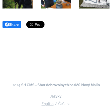
Share
2024
SH ČMS - Sbor dobrovolných hasičů Nový Malín
Jazyky
English
Čeština