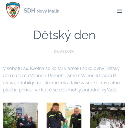
SDH
Nový Malín
Dětský den
24.05.2025
V sobotu 24. Května se konal v areálu sokolovny Dětský
den na téma Vánoce. Pomohli jsme s Vánoční tradicí lití
olova, zdobili jsme stromeček a také zasněžili travnatou
plochu pěnou, ve které se děti mohly pořádně vyřádit.