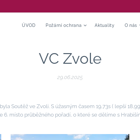
ÚVOD
Požární ochrana
Aktuality
O nás
VC Zvole
29.06.2025
 byla Soutěž ve Zvoli. S úžasným časem 19,73s ( lepší 18,99
me 6. místo průběžného pořadí, o které se dělíme s Hrabiš