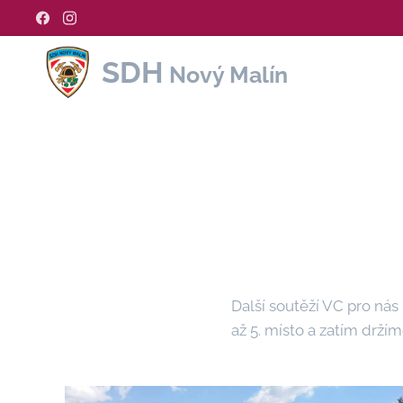
SDH
Nový Malín
Další soutěží VC pro nás
až 5. místo a zatím drží